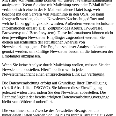
Mit Hilfe von Mailchimp können wir unsere Newsletterkampagnen
analysieren. Wenn Sie eine mit Mailchimp versandte E-Mail öffnen,
verbindet sich eine in der E-Mail enthaltene Datei (sog. web-
beacon) mit den Servern von Mailchimp in den USA. So kann
festgestellt werden, ob eine Newsletter-Nachricht geöffnet und
welche Links ggf. angeklickt wurden. Außerdem werden technische
Informationen erfasst (z. B. Zeitpunkt des Abrufs, IP-Adresse,
Browsertyp und Betriebssystem). Diese Informationen können nicht
dem jeweiligen Newsletter-Empfänger zugeordnet werden. Sie
dienen ausschließlich der statistischen Analyse von
Newsletterkampagnen. Die Ergebnisse dieser Analysen können
genutzt werden, um künftige Newsletter besser an die Interessen der
Empfänger anzupassen.
Wenn Sie keine Analyse durch Mailchimp wollen, müssen Sie den
Newsletter abbestellen. Hierfür stellen wir in jeder
Newsletternachricht einen entsprechenden Link zur Verfügung.
Die Datenverarbeitung erfolgt auf Grundlage Ihrer Einwilligung
(Art. 6 Abs. 1 lit. a DSGVO). Sie können diese Einwilligung
jederzeit widerrufen, indem Sie den Newsletter abbestellen. Die
Rechtmäßigkeit der bereits erfolgten Datenverarbeitungsvorgänge
bleibt vom Widerruf unberührt.
Die von Ihnen zum Zwecke des Newsletter-Bezugs bei uns
hinterlegten Daten werden von uns bis zu Ihrer Austragung aus dem