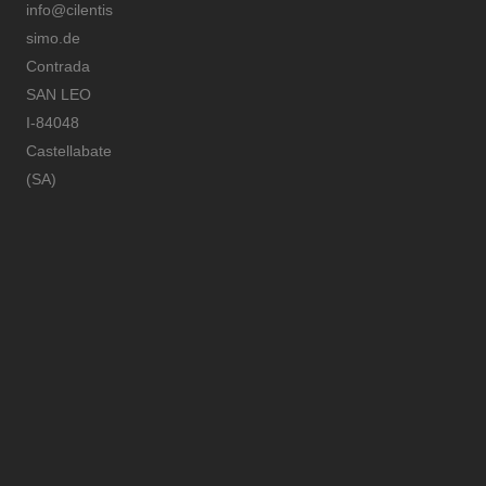
info@cilentis
simo.de
Contrada
SAN LEO
I-84048
Castellabate
(SA)