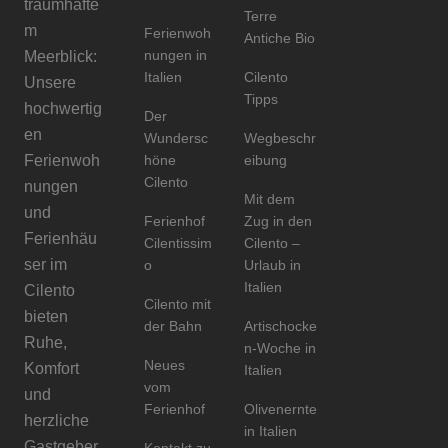
traumhafte
Terre
m
Ferienwoh
Antiche Bio
nungen in
Meerblick:
Italien
Cilento
Unsere
Tipps
hochwertig
Der
en
Wundersc
Wegbeschr
Ferienwoh
höne
eibung
Cilento
nungen
Mit dem
und
Ferienhof
Zug in den
Ferienhäu
Cilentissim
Cilento –
ser im
o
Urlaub in
Italien
Cilento
Cilento mit
bieten
der Bahn
Artischocke
Ruhe,
n-Woche in
Neues
Komfort
Italien
vom
und
Ferienhof
Olivenernte
herzliche
in Italien
Gastgeber.