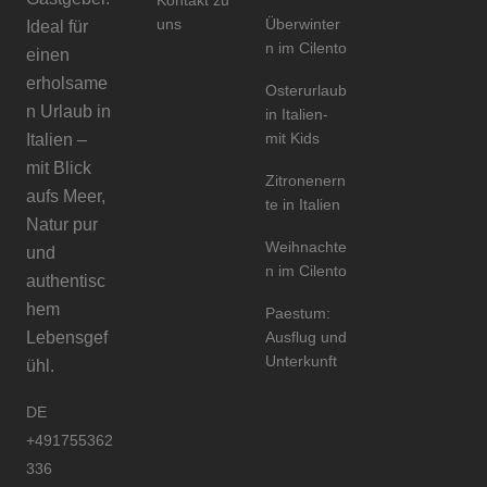
Kontakt zu
uns
Überwinter
Ideal für
n im Cilento
einen
erholsame
Osterurlaub
n Urlaub in
in Italien-
mit Kids
Italien –
mit Blick
Zitronenern
aufs Meer,
te in Italien
Natur pur
Weihnachte
und
n im Cilento
authentisc
hem
Paestum:
Lebensgef
Ausflug und
Unterkunft
ühl.
DE
+491755362
336