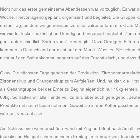
Nicht nur das erste gemeinsame Abendessen war vorzüglich. Es war de
Woche. Hervorragend geplant, organisiert und begleitet. Die Gruppe 
ersten Tag, an dem wir gemeinsam zu einer Zitronenfarm direkt am M
wir wieder lecker beköstigt und kundig und engagiert begleitet. Zum ers
ganz unterschiedlich Sorten von Zitronen gibt. Dazu Orangen, Bitte
kommen in Deutschland gar nicht auf den Markt. Wussten Sie schon, 
nicht auf den Saft ankommt, sondern auf das Fruchtfleisch, und dass die
Okay. Die nächsten Tage gehörten der Produktion. Zitronenmarmelad
Zitronensirup und Orangensirup zum Aufgießen. Und, na klar, die Hits:
als Gesamtgruppe bei der Ernte zu Beginn eigentlich nur 40kg ernten.
60kg. So hatten wir alle Hände voll zu tun, aber auch genügend „Beute“
Produkte mit nach Hause nehmen. Soweit sie in den Koffer passten u
würden, versteht sich.
Am Schluss eine wunderschöne Fahrt mit Zug und Boot nach Amalfi, wo 
touristische Hotspot schon an einem Freitag im Februar von Touristens